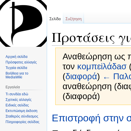
Σελίδα
Συζήτηση
Προτάσεις γι
Αναθεώρηση ως π
Αρχική σελίδα
Πρόσφατες αλλαγές
τον
ĸoμπɛiλάδaσ
Τυχαία σελίδα
Βοήθεια για το
(
διαφορά
)
← Παλα
MediaWiki
αναθεώρηση (δια
Εργαλεία
(διαφορά)
Τι συνδέει εδώ
Σχετικές αλλαγές
Ειδικές σελίδες
Εκτυπώσιμη έκδοση
Μετάβαση
Πήδηση
Επιστροφή στην σ
Σταθερός σύνδεσμος
στην
στην
Πληροφορίες σελίδας
πλοήγηση
αναζήτηση